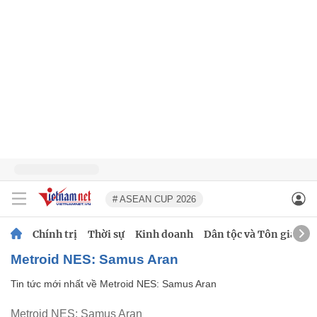
# ASEAN CUP 2026
Chính trị
Thời sự
Kinh doanh
Dân tộc và Tôn giáo
Metroid NES: Samus Aran
Tin tức mới nhất về
Metroid NES: Samus Aran
Metroid NES: Samus Aran