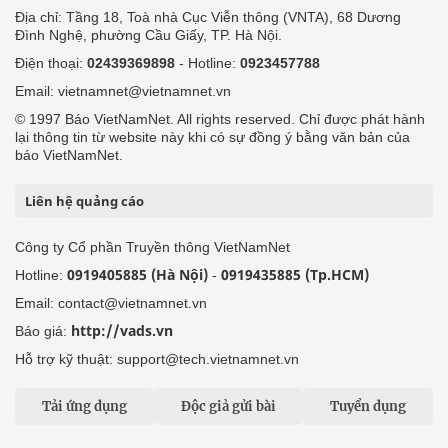
Địa chỉ: Tầng 18, Toà nhà Cục Viễn thông (VNTA), 68 Dương
Đình Nghệ, phường Cầu Giấy, TP. Hà Nội.
Điện thoại:
02439369898
- Hotline:
0923457788
Email: vietnamnet@vietnamnet.vn
© 1997 Báo VietNamNet. All rights reserved. Chỉ được phát hành
lại thông tin từ website này khi có sự đồng ý bằng văn bản của
báo VietNamNet.
Liên hệ quảng cáo
Công ty Cổ phần Truyền thông VietNamNet
0919405885 (Hà Nội)
0919435885 (Tp.HCM)
Hotline:
-
Email: contact@vietnamnet.vn
http://vads.vn
Báo giá:
Hỗ trợ kỹ thuật: support@tech.vietnamnet.vn
Tải ứng dụng
Độc giả gửi bài
Tuyển dụng