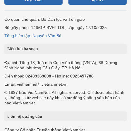
Cơ quan chủ quản: Bộ Dân tộc và Tôn giáo
Số giấy phép: 146/GP-BVHTTDL, cấp ngày 17/10/2025
Tổng biên tập: Nguyễn Văn Bá
Liên hệ tòa soạn
Địa chỉ: Tầng 18, Toà nhà Cục Viễn thông (VNTA), 68 Dương
Đình Nghệ, phường Cầu Giấy, TP. Hà Nội.
Điện thoại:
02439369898
- Hotline:
0923457788
Email: vietnamnet@vietnamnet.vn
© 1997 Báo VietNamNet. All rights reserved. Chỉ được phát hành
lại thông tin từ website này khi có sự đồng ý bằng văn bản của
báo VietNamNet.
Liên hệ quảng cáo
Công ty Cổ phần Truyền thông VietNamNet