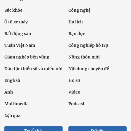
Sức khỏe
Công nghệ
Ô tô xe máy
Du lịch
Bất động sản
Bạn đọc
Tuần Việt Nam
Công nghiệp hỗ trợ
Giảm nghèo bền vững
Nông thôn mới
Dân tộc thiểu số và miền núi
Nội dung chuyên đề
English
Hồ sơ
Ảnh
Video
Multimedia
Podcast
24h qua
Tuyến bài
Sự kiện