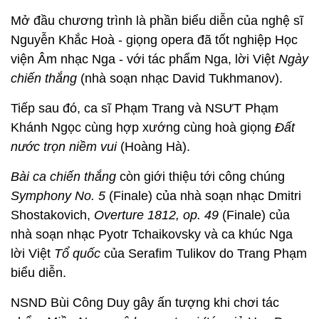
Mở đầu chương trình là phần biểu diễn của nghệ sĩ
Nguyễn Khắc Hoà - giọng opera đã tốt nghiệp Học
viện Âm nhạc Nga - với tác phẩm Nga, lời Việt
Ngày
chiến thắng
(nhà soạn nhạc David Tukhmanov).
Tiếp sau đó, ca sĩ Phạm Trang và NSƯT Phạm
Khánh Ngọc cùng hợp xướng cùng hoà giọng
Đất
nước trọn niềm vui
(Hoàng Hà).
Bài ca chiến thắng
còn giới thiệu tới công chúng
Symphony No. 5
(Finale) của nhà soạn nhạc Dmitri
Shostakovich,
Overture 1812, op. 49
(Finale) của
nhà soạn nhạc Pyotr Tchaikovsky và ca khúc Nga
lời Việt
Tổ quốc
của Serafim Tulikov do Trang Phạm
biểu diễn.
NSND Bùi Công Duy gây ấn tượng khi chơi tác