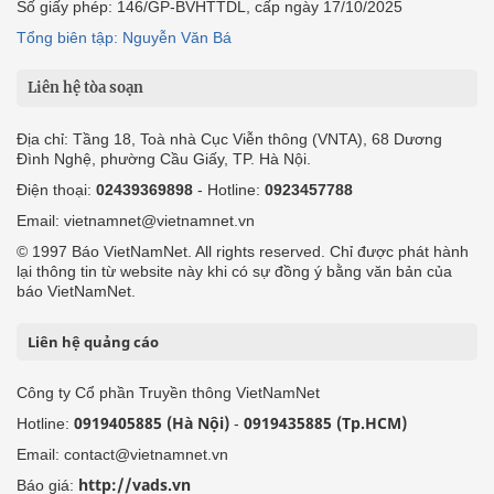
Số giấy phép: 146/GP-BVHTTDL, cấp ngày 17/10/2025
Tổng biên tập: Nguyễn Văn Bá
Liên hệ tòa soạn
Địa chỉ: Tầng 18, Toà nhà Cục Viễn thông (VNTA), 68 Dương
Đình Nghệ, phường Cầu Giấy, TP. Hà Nội.
Điện thoại:
02439369898
- Hotline:
0923457788
Email: vietnamnet@vietnamnet.vn
© 1997 Báo VietNamNet. All rights reserved. Chỉ được phát hành
lại thông tin từ website này khi có sự đồng ý bằng văn bản của
báo VietNamNet.
Liên hệ quảng cáo
Công ty Cổ phần Truyền thông VietNamNet
0919405885 (Hà Nội)
0919435885 (Tp.HCM)
Hotline:
-
Email: contact@vietnamnet.vn
http://vads.vn
Báo giá: