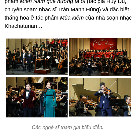
phẩm
Miền Nam quê hương ta ơi
(tác giả Huy Du,
chuyển soạn: nhạc sĩ Trần Mạnh Hùng) và đặc biệt
thăng hoa ở tác phẩm
Múa kiếm
của nhà soạn nhạc
Khachaturian…
Các nghệ sĩ tham gia biểu diễn.