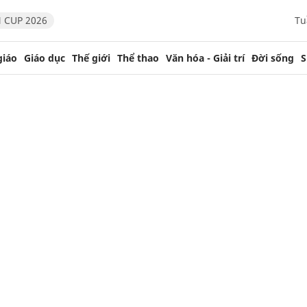
 CUP 2026
Tu
giáo
Giáo dục
Thế giới
Thể thao
Văn hóa - Giải trí
Đời sống
S