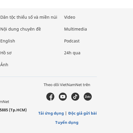
Dân tộc thiểu số và miền núi
Video
Nội dung chuyên đề
Multimedia
English
Podcast
Hồ sơ
24h qua
Ảnh
Theo dõi VietNamNet trên
amNet
5885 (Tp.HCM)
Tải ứng dụng
Độc giả gửi bài
Tuyển dụng