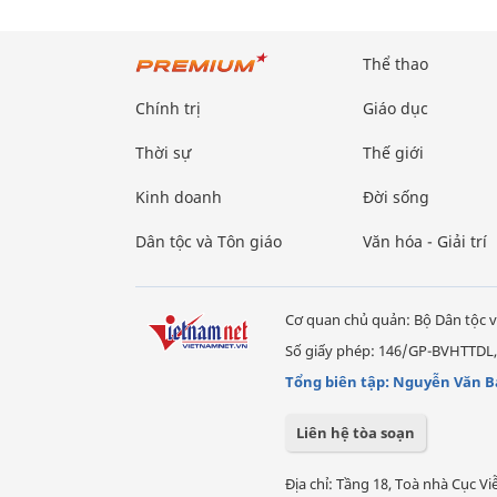
Thể thao
Chính trị
Giáo dục
Thời sự
Thế giới
Kinh doanh
Đời sống
Dân tộc và Tôn giáo
Văn hóa - Giải trí
Cơ quan chủ quản: Bộ Dân tộc v
Số giấy phép: 146/GP-BVHTTDL,
Tổng biên tập: Nguyễn Văn B
Liên hệ tòa soạn
Địa chỉ: Tầng 18, Toà nhà Cục 