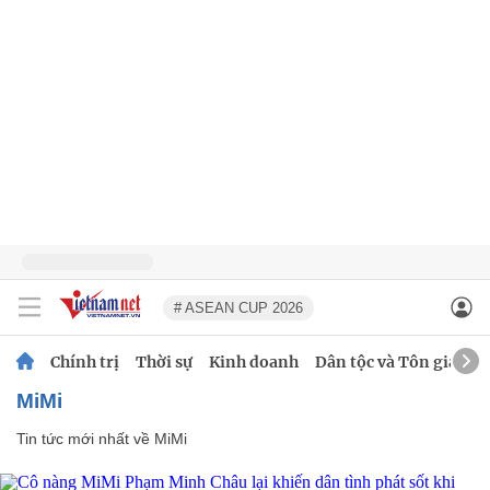
# ASEAN CUP 2026
Chính trị
Thời sự
Kinh doanh
Dân tộc và Tôn giáo
MiMi
Tin tức mới nhất về
MiMi