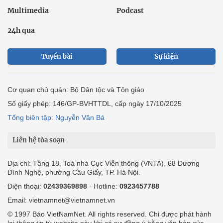
Multimedia
Podcast
24h qua
Tuyến bài
Sự kiện
Cơ quan chủ quản: Bộ Dân tộc và Tôn giáo
Số giấy phép: 146/GP-BVHTTDL, cấp ngày 17/10/2025
Tổng biên tập: Nguyễn Văn Bá
Liên hệ tòa soạn
Địa chỉ: Tầng 18, Toà nhà Cục Viễn thông (VNTA), 68 Dương
Đình Nghệ, phường Cầu Giấy, TP. Hà Nội.
Điện thoại:
02439369898
- Hotline:
0923457788
Email: vietnamnet@vietnamnet.vn
© 1997 Báo VietNamNet. All rights reserved. Chỉ được phát hành
lại thông tin từ website này khi có sự đồng ý bằng văn bản của