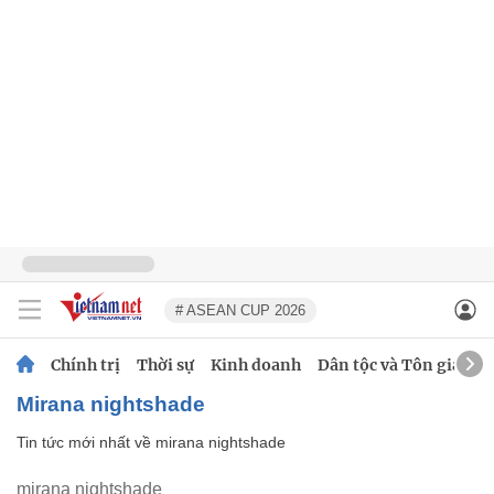
# ASEAN CUP 2026
Chính trị
Thời sự
Kinh doanh
Dân tộc và Tôn giáo
mirana nightshade
Tin tức mới nhất về
mirana nightshade
mirana nightshade