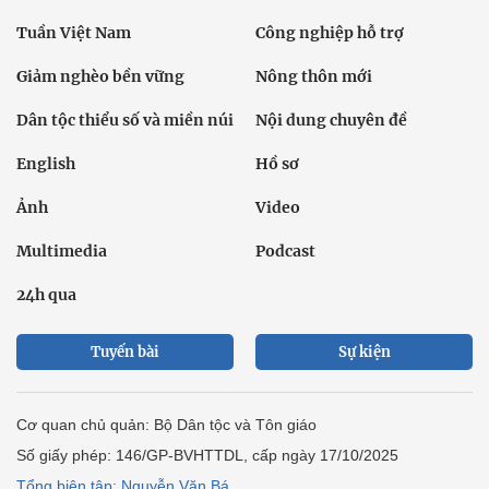
Tuần Việt Nam
Công nghiệp hỗ trợ
Giảm nghèo bền vững
Nông thôn mới
Dân tộc thiểu số và miền núi
Nội dung chuyên đề
English
Hồ sơ
Ảnh
Video
Multimedia
Podcast
24h qua
Tuyến bài
Sự kiện
Cơ quan chủ quản: Bộ Dân tộc và Tôn giáo
Số giấy phép: 146/GP-BVHTTDL, cấp ngày 17/10/2025
Tổng biên tập: Nguyễn Văn Bá