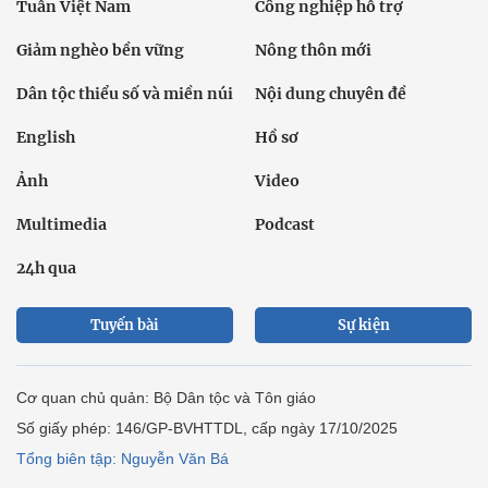
Tuần Việt Nam
Công nghiệp hỗ trợ
Giảm nghèo bền vững
Nông thôn mới
Dân tộc thiểu số và miền núi
Nội dung chuyên đề
English
Hồ sơ
Ảnh
Video
Multimedia
Podcast
24h qua
Tuyến bài
Sự kiện
Cơ quan chủ quản: Bộ Dân tộc và Tôn giáo
Số giấy phép: 146/GP-BVHTTDL, cấp ngày 17/10/2025
Tổng biên tập: Nguyễn Văn Bá