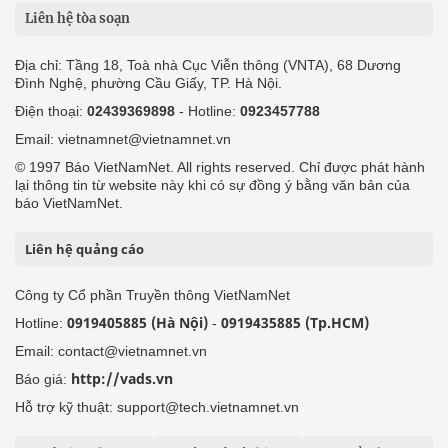
Liên hệ tòa soạn
Địa chỉ: Tầng 18, Toà nhà Cục Viễn thông (VNTA), 68 Dương
Đình Nghệ, phường Cầu Giấy, TP. Hà Nội.
Điện thoại:
02439369898
- Hotline:
0923457788
Email: vietnamnet@vietnamnet.vn
© 1997 Báo VietNamNet. All rights reserved. Chỉ được phát hành
lại thông tin từ website này khi có sự đồng ý bằng văn bản của
báo VietNamNet.
Liên hệ quảng cáo
Công ty Cổ phần Truyền thông VietNamNet
0919405885 (Hà Nội)
0919435885 (Tp.HCM)
Hotline:
-
Email: contact@vietnamnet.vn
http://vads.vn
Báo giá:
Hỗ trợ kỹ thuật: support@tech.vietnamnet.vn