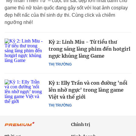
“Mỹ nhân Thiên Tử’ – cuộc thi sắc đẹp lớn nhất dành cho
game thủ nữ toàn quốc đang gây sốt với loạt ảnh cosplay
đẹp hết nấc của thí sinh dự thi. Cùng click và chiêm
ngưỡng nhé!
Kỳ 2: Linh Miu - Từ tiểu thư
trong sáng làng phim đến hotgirl
ngực khủng làng Game
THỊ TRƯỜNG
Kỳ 1: Elly Trần và con đường 'nổi
lên nhờ ngực' trong làng game
Việt và thế giới
THỊ TRƯỜNG
Chính trị