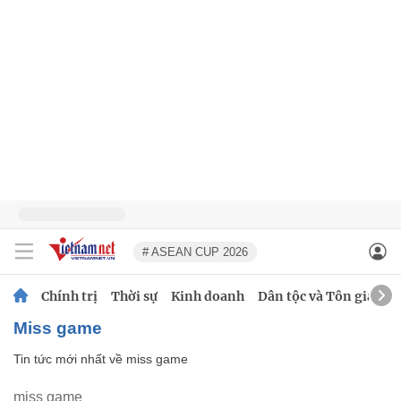
# ASEAN CUP 2026
Chính trị
Thời sự
Kinh doanh
Dân tộc và Tôn giáo
miss game
Tin tức mới nhất về
miss game
miss game