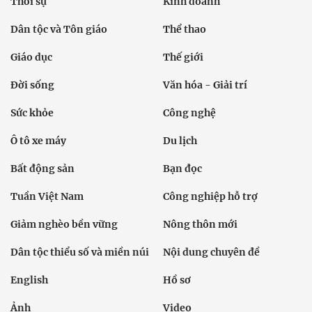
Thời sự
Kinh doanh
Dân tộc và Tôn giáo
Thể thao
Giáo dục
Thế giới
Đời sống
Văn hóa - Giải trí
Sức khỏe
Công nghệ
Ô tô xe máy
Du lịch
Bất động sản
Bạn đọc
Tuần Việt Nam
Công nghiệp hỗ trợ
Giảm nghèo bền vững
Nông thôn mới
Dân tộc thiểu số và miền núi
Nội dung chuyên đề
English
Hồ sơ
Ảnh
Video