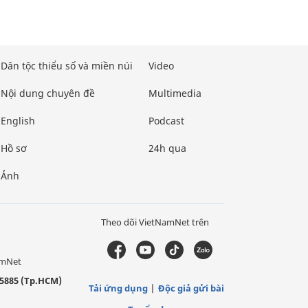
Dân tộc thiểu số và miền núi
Video
Nội dung chuyên đề
Multimedia
English
Podcast
Hồ sơ
24h qua
Ảnh
Theo dõi VietNamNet trên
amNet
5885 (Tp.HCM)
Tải ứng dụng
Độc giả gửi bài