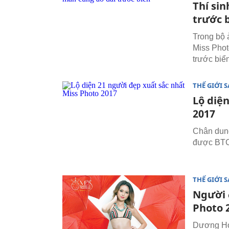
Thí si
trước 
Trong bộ 
Miss Phot
trước biển
THẾ GIỚI 
Lộ diệ
2017
Chân dung
được BTC 
THẾ GIỚI 
Người 
Photo 
Dương Hoà