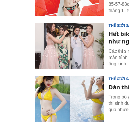
85-57-88c
tháng 11 t
THẾ GIỚI 
Hết bik
như n
Các thí s
màn trình
ống kính.
THẾ GIỚI 
Dàn thí
Trong bộ 
thí sinh d
qua những