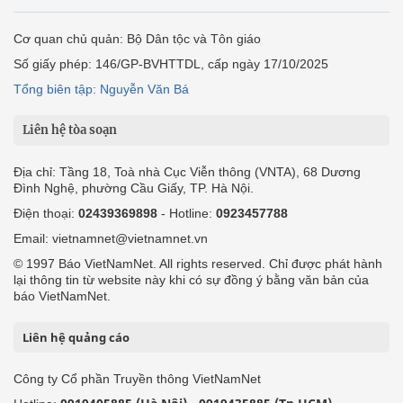
Cơ quan chủ quản: Bộ Dân tộc và Tôn giáo
Số giấy phép: 146/GP-BVHTTDL, cấp ngày 17/10/2025
Tổng biên tập: Nguyễn Văn Bá
Liên hệ tòa soạn
Địa chỉ: Tầng 18, Toà nhà Cục Viễn thông (VNTA), 68 Dương
Đình Nghệ, phường Cầu Giấy, TP. Hà Nội.
Điện thoại:
02439369898
- Hotline:
0923457788
Email: vietnamnet@vietnamnet.vn
© 1997 Báo VietNamNet. All rights reserved. Chỉ được phát hành
lại thông tin từ website này khi có sự đồng ý bằng văn bản của
báo VietNamNet.
Liên hệ quảng cáo
Công ty Cổ phần Truyền thông VietNamNet