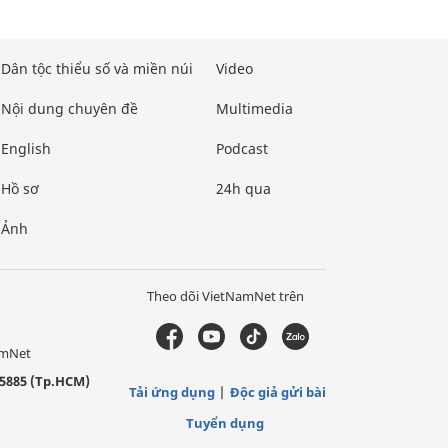
Dân tộc thiểu số và miền núi
Video
Nội dung chuyên đề
Multimedia
English
Podcast
Hồ sơ
24h qua
Ảnh
Theo dõi VietNamNet trên
amNet
5885 (Tp.HCM)
Tải ứng dụng
Độc giả gửi bài
Tuyển dụng