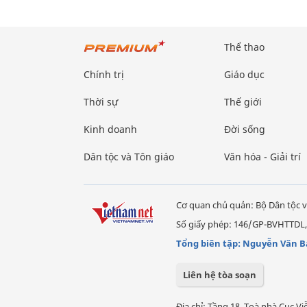
Thể thao
Chính trị
Giáo dục
Thời sự
Thế giới
Kinh doanh
Đời sống
Dân tộc và Tôn giáo
Văn hóa - Giải trí
Cơ quan chủ quản: Bộ Dân tộc v
Số giấy phép: 146/GP-BVHTTDL,
Tổng biên tập: Nguyễn Văn B
Liên hệ tòa soạn
Địa chỉ: Tầng 18, Toà nhà Cục 