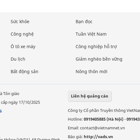
Sức khỏe
Bạn đọc
Công nghệ
Tuần Việt Nam
Ô tô xe máy
Công nghiệp hỗ trợ
Du lịch
Giảm nghèo bền vững
Bất động sản
Nông thôn mới
à Tôn giáo
Liên hệ quảng cáo
 cấp ngày 17/10/2025
Công ty Cổ phần Truyền thông VietN
á
Hotline:
0919405885 (Hà Nội)
-
091943
Email: contact@vietnamnet.vn
Báo giá:
http://vads.vn
Viễn thông (VNTA), 68 Dương Đình