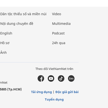
Dân tộc thiểu số và miền núi
Video
Nội dung chuyên đề
Multimedia
English
Podcast
Hồ sơ
24h qua
Ảnh
Theo dõi VietNamNet trên
amNet
5885 (Tp.HCM)
Tải ứng dụng
Độc giả gửi bài
Tuyển dụng