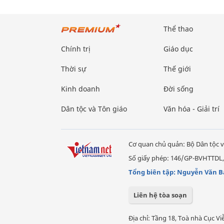
Thể thao
Chính trị
Giáo dục
Thời sự
Thế giới
Kinh doanh
Đời sống
Dân tộc và Tôn giáo
Văn hóa - Giải trí
Cơ quan chủ quản: Bộ Dân tộc v
Số giấy phép: 146/GP-BVHTTDL,
Tổng biên tập: Nguyễn Văn B
Liên hệ tòa soạn
Địa chỉ: Tầng 18, Toà nhà Cục 