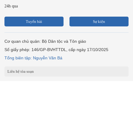
24h qua
Tuyến bài
Sự kiện
Cơ quan chủ quản: Bộ Dân tộc và Tôn giáo
Số giấy phép: 146/GP-BVHTTDL, cấp ngày 17/10/2025
Tổng biên tập: Nguyễn Văn Bá
Liên hệ tòa soạn
Địa chỉ: Tầng 18, Toà nhà Cục Viễn thông (VNTA), 68 Dương
Đình Nghệ, phường Cầu Giấy, TP. Hà Nội.
Điện thoại:
02439369898
- Hotline:
0923457788
Email: vietnamnet@vietnamnet.vn
© 1997 Báo VietNamNet. All rights reserved. Chỉ được phát hành
lại thông tin từ website này khi có sự đồng ý bằng văn bản của
báo VietNamNet.