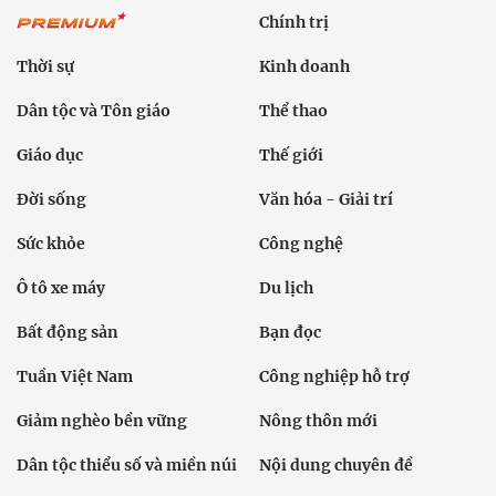
Chính trị
Thời sự
Kinh doanh
Dân tộc và Tôn giáo
Thể thao
Giáo dục
Thế giới
Đời sống
Văn hóa - Giải trí
Sức khỏe
Công nghệ
Ô tô xe máy
Du lịch
Bất động sản
Bạn đọc
Tuần Việt Nam
Công nghiệp hỗ trợ
Giảm nghèo bền vững
Nông thôn mới
Dân tộc thiểu số và miền núi
Nội dung chuyên đề