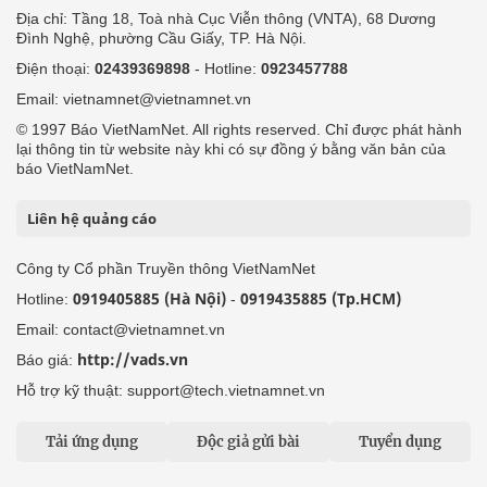
Địa chỉ: Tầng 18, Toà nhà Cục Viễn thông (VNTA), 68 Dương
Đình Nghệ, phường Cầu Giấy, TP. Hà Nội.
Điện thoại:
02439369898
- Hotline:
0923457788
Email: vietnamnet@vietnamnet.vn
© 1997 Báo VietNamNet. All rights reserved. Chỉ được phát hành
lại thông tin từ website này khi có sự đồng ý bằng văn bản của
báo VietNamNet.
Liên hệ quảng cáo
Công ty Cổ phần Truyền thông VietNamNet
0919405885 (Hà Nội)
0919435885 (Tp.HCM)
Hotline:
-
Email: contact@vietnamnet.vn
http://vads.vn
Báo giá:
Hỗ trợ kỹ thuật: support@tech.vietnamnet.vn
Tải ứng dụng
Độc giả gửi bài
Tuyển dụng