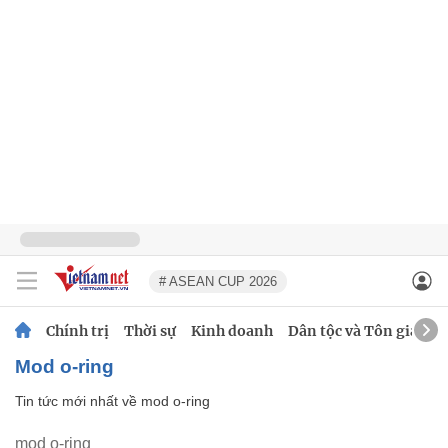
# ASEAN CUP 2026
Chính trị
Thời sự
Kinh doanh
Dân tộc và Tôn giáo
mod o-ring
Tin tức mới nhất về
mod o-ring
mod o-ring