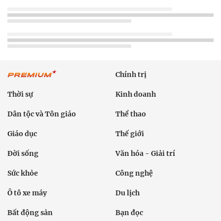
Chính trị
Thời sự
Kinh doanh
Dân tộc và Tôn giáo
Thể thao
Giáo dục
Thế giới
Đời sống
Văn hóa - Giải trí
Sức khỏe
Công nghệ
Ô tô xe máy
Du lịch
Bất động sản
Bạn đọc