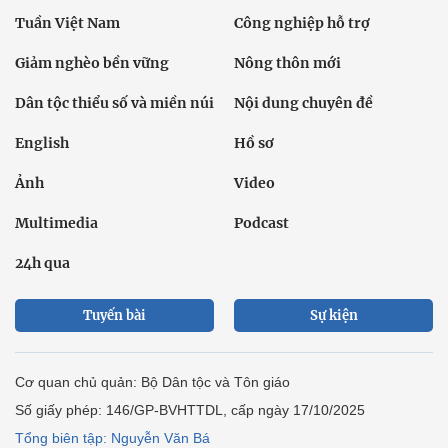
Tuần Việt Nam
Công nghiệp hỗ trợ
Giảm nghèo bền vững
Nông thôn mới
Dân tộc thiểu số và miền núi
Nội dung chuyên đề
English
Hồ sơ
Ảnh
Video
Multimedia
Podcast
24h qua
Tuyến bài
Sự kiện
Cơ quan chủ quản: Bộ Dân tộc và Tôn giáo
Số giấy phép: 146/GP-BVHTTDL, cấp ngày 17/10/2025
Tổng biên tập: Nguyễn Văn Bá