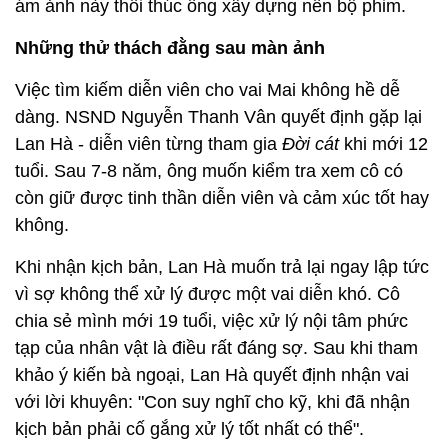
ám ảnh này thôi thúc ông xây dựng nên bộ phim.
Những thử thách đằng sau màn ảnh
Việc tìm kiếm diễn viên cho vai Mai không hề dễ
dàng. NSND Nguyễn Thanh Vân quyết định gặp lại
Lan Hà - diễn viên từng tham gia
Đời cát
khi mới 12
tuổi. Sau 7-8 năm, ông muốn kiểm tra xem cô có
còn giữ được tinh thần diễn viên và cảm xúc tốt hay
không.
Khi nhận kịch bản, Lan Hà muốn trả lại ngay lập tức
vì sợ không thể xử lý được một vai diễn khó. Cô
chia sẻ mình mới 19 tuổi, việc xử lý nội tâm phức
tạp của nhân vật là điều rất đáng sợ. Sau khi tham
khảo ý kiến bà ngoại, Lan Hà quyết định nhận vai
với lời khuyên: "Con suy nghĩ cho kỹ, khi đã nhận
kịch bản phải cố gắng xử lý tốt nhất có thể".