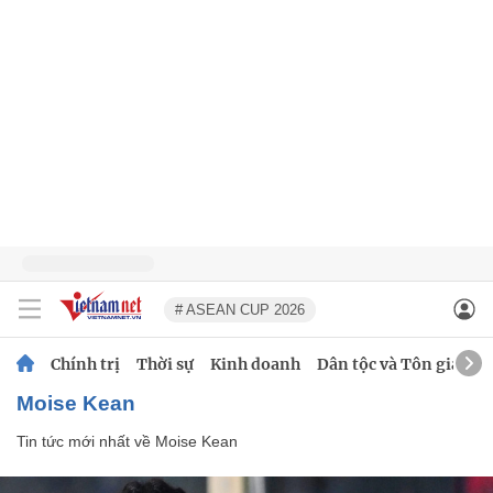
# ASEAN CUP 2026
Chính trị
Thời sự
Kinh doanh
Dân tộc và Tôn giáo
Moise Kean
Tin tức mới nhất về
Moise Kean