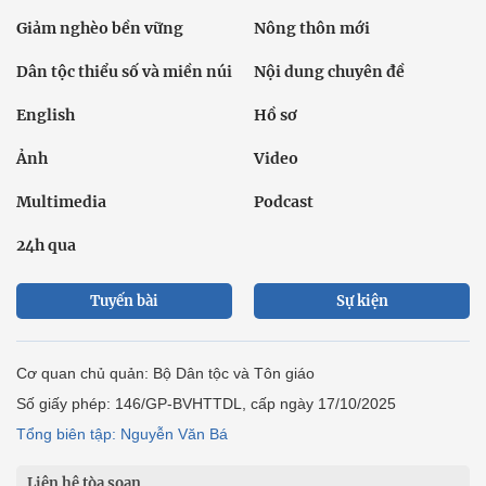
Giảm nghèo bền vững
Nông thôn mới
Dân tộc thiểu số và miền núi
Nội dung chuyên đề
English
Hồ sơ
Ảnh
Video
Multimedia
Podcast
24h qua
Tuyến bài
Sự kiện
Cơ quan chủ quản: Bộ Dân tộc và Tôn giáo
Số giấy phép: 146/GP-BVHTTDL, cấp ngày 17/10/2025
Tổng biên tập: Nguyễn Văn Bá
Liên hệ tòa soạn