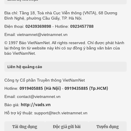
Địa chỉ: Tầng 18, Toà nhà Cục Viễn thông (VNTA), 68 Dương
Đình Nghệ, phường Cầu Giấy, TP. Hà Nội.
Điện thoại:
02439369898
- Hotline:
0923457788
Email: vietnamnet@vietnamnet.vn
© 1997 Báo VietNamNet. All rights reserved. Chỉ được phát hành
lại thông tin từ website này khi có sự đồng ý bằng văn bản của
báo VietNamNet.
Liên hệ quảng cáo
Công ty Cổ phần Truyền thông VietNamNet
0919405885 (Hà Nội)
0919435885 (Tp.HCM)
Hotline:
-
Email: contact@vietnamnet.vn
http://vads.vn
Báo giá:
Hỗ trợ kỹ thuật: support@tech.vietnamnet.vn
Tải ứng dụng
Độc giả gửi bài
Tuyển dụng