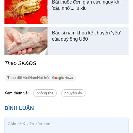
Bài thuốc đơn giản cứu nguy khi
'cậu nhỏ'... ỉu xìu
Bác sĩ nam khoa kể chuyện ‘yêu’
của quý ông U80
Theo SK&ĐS
Xem thêm về:
phòng the
chuyện ấy