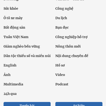
Sức khỏe
Công nghệ
Ô tô xe máy
Du lịch
Bất động sản
Bạn đọc
Tuần Việt Nam
Công nghiệp hỗ trợ
Giảm nghèo bền vững
Nông thôn mới
Dân tộc thiểu số và miền núi
Nội dung chuyên đề
English
Hồ sơ
Ảnh
Video
Multimedia
Podcast
24h qua
Tuyến bài
Sự kiện