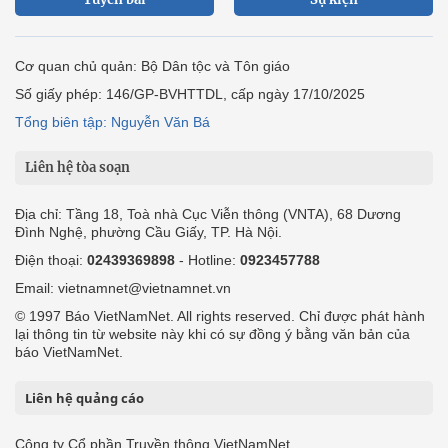
Cơ quan chủ quản: Bộ Dân tộc và Tôn giáo
Số giấy phép: 146/GP-BVHTTDL, cấp ngày 17/10/2025
Tổng biên tập: Nguyễn Văn Bá
Liên hệ tòa soạn
Địa chỉ: Tầng 18, Toà nhà Cục Viễn thông (VNTA), 68 Dương
Đình Nghệ, phường Cầu Giấy, TP. Hà Nội.
Điện thoại:
02439369898
- Hotline:
0923457788
Email: vietnamnet@vietnamnet.vn
© 1997 Báo VietNamNet. All rights reserved. Chỉ được phát hành
lại thông tin từ website này khi có sự đồng ý bằng văn bản của
báo VietNamNet.
Liên hệ quảng cáo
Công ty Cổ phần Truyền thông VietNamNet