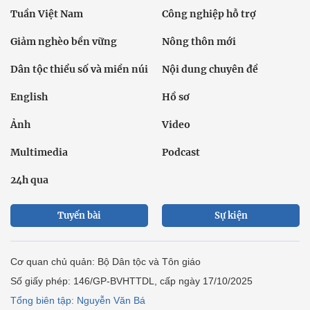
Tuần Việt Nam
Công nghiệp hỗ trợ
Giảm nghèo bền vững
Nông thôn mới
Dân tộc thiểu số và miền núi
Nội dung chuyên đề
English
Hồ sơ
Ảnh
Video
Multimedia
Podcast
24h qua
Tuyến bài
Sự kiện
Cơ quan chủ quản: Bộ Dân tộc và Tôn giáo
Số giấy phép: 146/GP-BVHTTDL, cấp ngày 17/10/2025
Tổng biên tập: Nguyễn Văn Bá