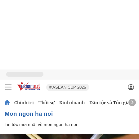
# ASEAN CUP 2026
Chính trị
Thời sự
Kinh doanh
Dân tộc và Tôn giáo
mon ngon ha noi
Tin tức mới nhất về
mon ngon ha noi