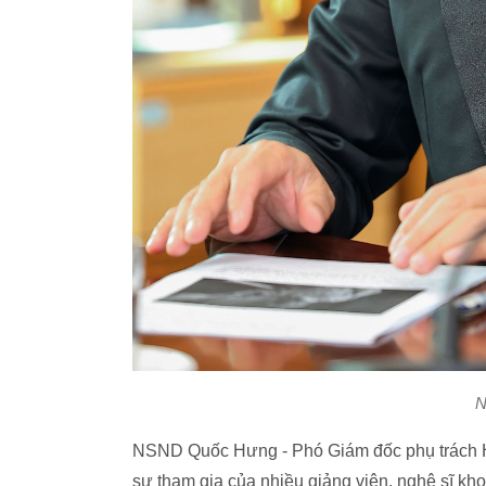
N
NSND Quốc Hưng - Phó Giám đốc phụ trách H
sự tham gia của nhiều giảng viên, nghệ sĩ kh