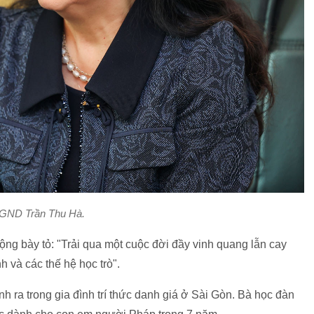
GND Trần Thu Hà.
ng bày tỏ: "Trải qua một cuộc đời đầy vinh quang lẫn cay
h và các thế hệ học trò".
h ra trong gia đình trí thức danh giá ở Sài Gòn. Bà học đàn