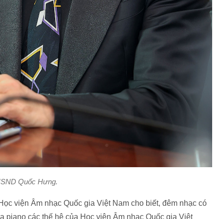
SND Quốc Hưng.
ọc viện Âm nhạc Quốc gia Việt Nam cho biết, đêm nhạc có
oa piano các thế hệ của Học viện Âm nhạc Quốc gia Việt