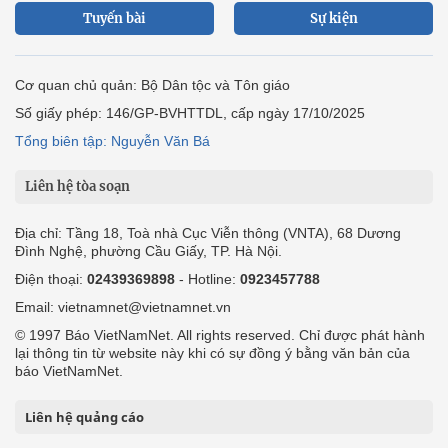
Tuyến bài
Sự kiện
Cơ quan chủ quản: Bộ Dân tộc và Tôn giáo
Số giấy phép: 146/GP-BVHTTDL, cấp ngày 17/10/2025
Tổng biên tập: Nguyễn Văn Bá
Liên hệ tòa soạn
Địa chỉ: Tầng 18, Toà nhà Cục Viễn thông (VNTA), 68 Dương
Đình Nghệ, phường Cầu Giấy, TP. Hà Nội.
Điện thoại:
02439369898
- Hotline:
0923457788
Email: vietnamnet@vietnamnet.vn
© 1997 Báo VietNamNet. All rights reserved. Chỉ được phát hành
lại thông tin từ website này khi có sự đồng ý bằng văn bản của
báo VietNamNet.
Liên hệ quảng cáo