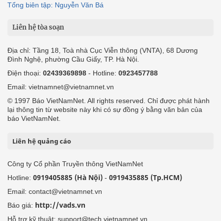
Tổng biên tập: Nguyễn Văn Bá
Liên hệ tòa soạn
Địa chỉ: Tầng 18, Toà nhà Cục Viễn thông (VNTA), 68 Dương
Đình Nghệ, phường Cầu Giấy, TP. Hà Nội.
Điện thoại:
02439369898
- Hotline:
0923457788
Email: vietnamnet@vietnamnet.vn
© 1997 Báo VietNamNet. All rights reserved. Chỉ được phát hành
lại thông tin từ website này khi có sự đồng ý bằng văn bản của
báo VietNamNet.
Liên hệ quảng cáo
Công ty Cổ phần Truyền thông VietNamNet
0919405885 (Hà Nội)
0919435885 (Tp.HCM)
Hotline:
-
Email: contact@vietnamnet.vn
http://vads.vn
Báo giá:
Hỗ trợ kỹ thuật: support@tech.vietnamnet.vn