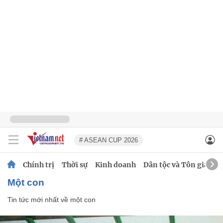
# ASEAN CUP 2026
Chính trị
Thời sự
Kinh doanh
Dân tộc và Tôn giáo
một con
Tin tức mới nhất về
một con