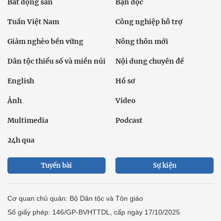
Bất động sản
Bạn đọc
Tuần Việt Nam
Công nghiệp hỗ trợ
Giảm nghèo bền vững
Nông thôn mới
Dân tộc thiểu số và miền núi
Nội dung chuyên đề
English
Hồ sơ
Ảnh
Video
Multimedia
Podcast
24h qua
Tuyến bài
Sự kiện
Cơ quan chủ quản: Bộ Dân tộc và Tôn giáo
Số giấy phép: 146/GP-BVHTTDL, cấp ngày 17/10/2025