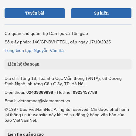
Tuyến bài
Sự kiện
Cơ quan chủ quản: Bộ Dân tộc và Tôn giáo
Số giấy phép: 146/GP-BVHTTDL, cấp ngày 17/10/2025
Tổng biên tập: Nguyễn Văn Bá
Liên hệ tòa soạn
Địa chỉ: Tầng 18, Toà nhà Cục Viễn thông (VNTA), 68 Dương
Đình Nghệ, phường Cầu Giấy, TP. Hà Nội.
Điện thoại:
02439369898
- Hotline:
0923457788
Email: vietnamnet@vietnamnet.vn
© 1997 Báo VietNamNet. All rights reserved. Chỉ được phát hành
lại thông tin từ website này khi có sự đồng ý bằng văn bản của
báo VietNamNet.
Liên hệ quảng cáo