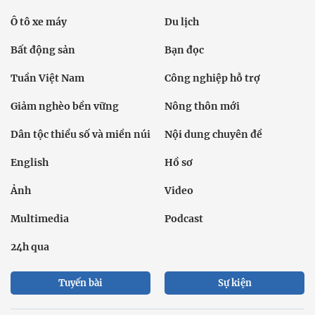
Ô tô xe máy
Du lịch
Bất động sản
Bạn đọc
Tuần Việt Nam
Công nghiệp hỗ trợ
Giảm nghèo bền vững
Nông thôn mới
Dân tộc thiểu số và miền núi
Nội dung chuyên đề
English
Hồ sơ
Ảnh
Video
Multimedia
Podcast
24h qua
Tuyến bài
Sự kiện