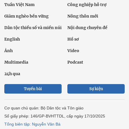
Tuần Việt Nam
Công nghiệp hỗ trợ
Giảm nghèo bền vững
Nông thôn mới
Dân tộc thiểu số và miền núi
Nội dung chuyên đề
English
Hồ sơ
Ảnh
Video
Multimedia
Podcast
24h qua
Tuyến bài
Sự kiện
Cơ quan chủ quản: Bộ Dân tộc và Tôn giáo
Số giấy phép: 146/GP-BVHTTDL, cấp ngày 17/10/2025
Tổng biên tập: Nguyễn Văn Bá