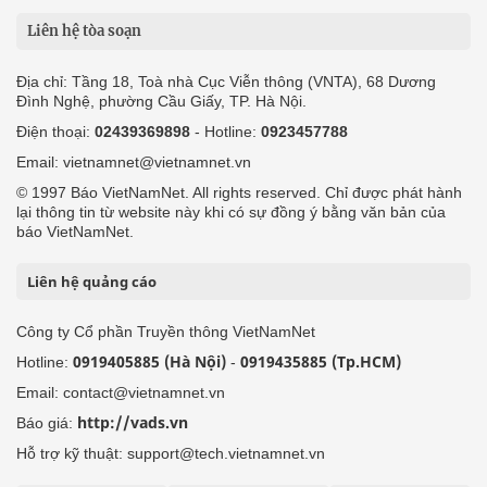
Liên hệ tòa soạn
Địa chỉ: Tầng 18, Toà nhà Cục Viễn thông (VNTA), 68 Dương
Đình Nghệ, phường Cầu Giấy, TP. Hà Nội.
Điện thoại:
02439369898
- Hotline:
0923457788
Email: vietnamnet@vietnamnet.vn
© 1997 Báo VietNamNet. All rights reserved. Chỉ được phát hành
lại thông tin từ website này khi có sự đồng ý bằng văn bản của
báo VietNamNet.
Liên hệ quảng cáo
Công ty Cổ phần Truyền thông VietNamNet
0919405885 (Hà Nội)
0919435885 (Tp.HCM)
Hotline:
-
Email: contact@vietnamnet.vn
http://vads.vn
Báo giá:
Hỗ trợ kỹ thuật: support@tech.vietnamnet.vn