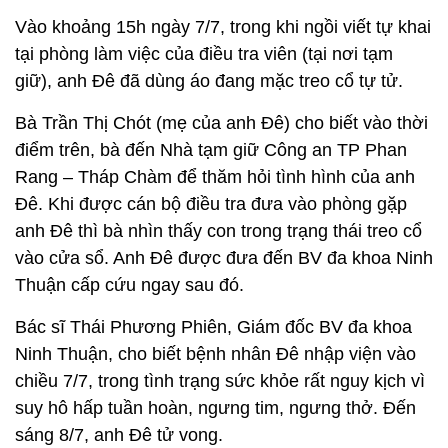
Vào khoảng 15h ngày 7/7, trong khi ngồi viết tự khai
tại phòng làm việc của điều tra viên (tại nơi tạm
giữ), anh Đê đã dùng áo đang mặc treo cổ tự tử.
Bà Trần Thị Chót (mẹ của anh Đê) cho biết vào thời
điểm trên, bà đến Nhà tạm giữ Công an TP Phan
Rang – Tháp Chàm để thăm hỏi tình hình của anh
Đê. Khi được cán bộ điều tra đưa vào phòng gặp
anh Đê thì bà nhìn thấy con trong trạng thái treo cổ
vào cửa sổ. Anh Đê được đưa đến BV đa khoa Ninh
Thuận cấp cứu ngay sau đó.
Bác sĩ Thái Phương Phiên, Giám đốc BV đa khoa
Ninh Thuận, cho biết bệnh nhân Đê nhập viện vào
chiều 7/7, trong tình trạng sức khỏe rất nguy kịch vì
suy hô hấp tuần hoàn, ngưng tim, ngưng thở. Đến
sáng 8/7, anh Đê tử vong.