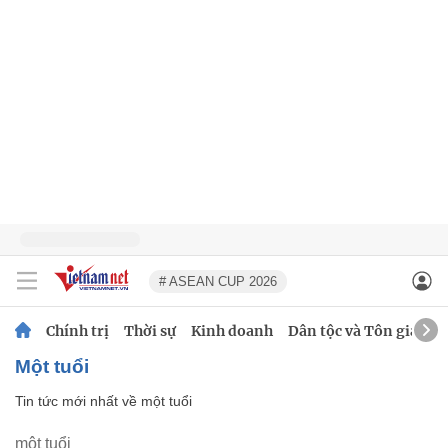
# ASEAN CUP 2026
Chính trị
Thời sự
Kinh doanh
Dân tộc và Tôn giáo
một tuổi
Tin tức mới nhất về
một tuổi
một tuổi