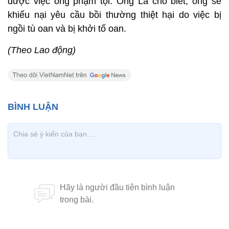
được việc ông phạm tội. Ông Lá cho biết, ông sẽ
khiếu nại yêu cầu bồi thường thiệt hại do việc bị
ngồi tù oan và bị khởi tố oan.
(Theo Lao động)