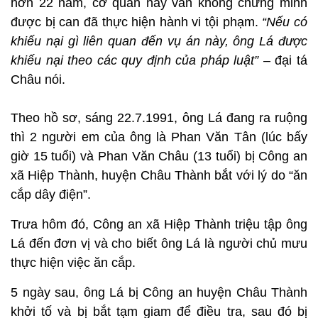
hơn 22 năm, cơ quan này vẫn không chứng minh
được bị can đã thực hiện hành vi tội phạm.
“Nếu có
khiếu nại gì liên quan đến vụ án này, ông Lá được
khiếu nại theo các quy định của pháp luật”
– đại tá
Châu nói.
Theo hồ sơ, sáng 22.7.1991, ông Lá đang ra ruộng
thì 2 người em của ông là Phan Văn Tân (lúc bấy
giờ 15 tuổi) và Phan Văn Châu (13 tuổi) bị Công an
xã Hiệp Thành, huyện Châu Thành bắt với lý do “ăn
cắp dây điện”.
Trưa hôm đó, Công an xã Hiệp Thành triệu tập ông
Lá đến đơn vị và cho biết ông Lá là người chủ mưu
thực hiện việc ăn cắp.
5 ngày sau, ông Lá bị Công an huyện Châu Thành
khởi tố và bị bắt tạm giam để điều tra, sau đó bị