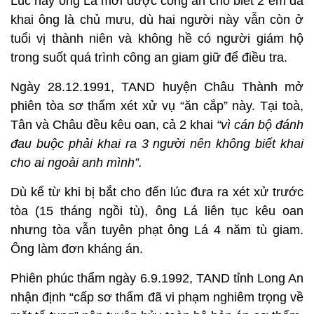
Lúc này ông Lá mới được công an cho biết 2 em đã
khai ông là chủ mưu, dù hai người này vẫn còn ở
tuổi vị thành niên và không hề có người giám hộ
trong suốt quá trình công an giam giữ để điều tra.
Ngày 28.12.1991, TAND huyện Châu Thành mở
phiên tòa sơ thẩm xét xử vụ “ăn cắp” này. Tại toà,
Tân và Châu đều kêu oan, cả 2 khai
“vì cán bộ đánh
đau buộc phải khai ra 3 người nên không biết khai
cho ai ngoài anh mình”.
Dù kể từ khi bị bắt cho đến lúc đưa ra xét xử trước
tòa (15 tháng ngồi tù), ông Lá liên tục kêu oan
nhưng tòa vẫn tuyên phạt ông Lá 4 năm tù giam.
Ông làm đơn kháng án.
Phiên phúc thẩm ngày 6.9.1992, TAND tỉnh Long An
nhận định “cấp sơ thẩm đã vi phạm nghiêm trọng về