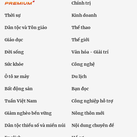
Chính trị
Thời sự
Kinh doanh
Dân tộc và Tôn giáo
Thể thao
Giáo dục
Thế giới
Đời sống
Văn hóa - Giải trí
Sức khỏe
Công nghệ
Ô tô xe máy
Du lịch
Bất động sản
Bạn đọc
Tuần Việt Nam
Công nghiệp hỗ trợ
Giảm nghèo bền vững
Nông thôn mới
Dân tộc thiểu số và miền núi
Nội dung chuyên đề