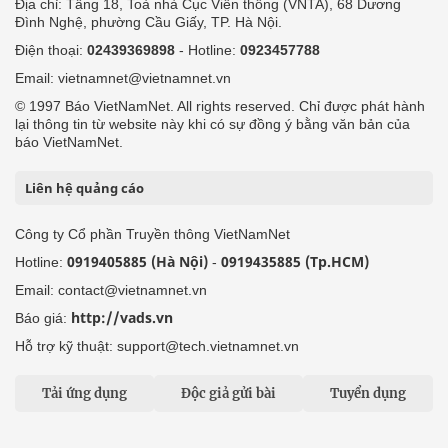
Địa chỉ: Tầng 18, Toà nhà Cục Viễn thông (VNTA), 68 Dương
Đình Nghệ, phường Cầu Giấy, TP. Hà Nội.
Điện thoại:
02439369898
- Hotline:
0923457788
Email: vietnamnet@vietnamnet.vn
© 1997 Báo VietNamNet. All rights reserved. Chỉ được phát hành
lại thông tin từ website này khi có sự đồng ý bằng văn bản của
báo VietNamNet.
Liên hệ quảng cáo
Công ty Cổ phần Truyền thông VietNamNet
0919405885 (Hà Nội)
0919435885 (Tp.HCM)
Hotline:
-
Email: contact@vietnamnet.vn
http://vads.vn
Báo giá:
Hỗ trợ kỹ thuật: support@tech.vietnamnet.vn
Tải ứng dụng
Độc giả gửi bài
Tuyển dụng