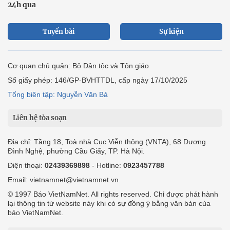
24h qua
Tuyến bài
Sự kiện
Cơ quan chủ quản: Bộ Dân tộc và Tôn giáo
Số giấy phép: 146/GP-BVHTTDL, cấp ngày 17/10/2025
Tổng biên tập: Nguyễn Văn Bá
Liên hệ tòa soạn
Địa chỉ: Tầng 18, Toà nhà Cục Viễn thông (VNTA), 68 Dương
Đình Nghệ, phường Cầu Giấy, TP. Hà Nội.
Điện thoại:
02439369898
- Hotline:
0923457788
Email: vietnamnet@vietnamnet.vn
© 1997 Báo VietNamNet. All rights reserved. Chỉ được phát hành
lại thông tin từ website này khi có sự đồng ý bằng văn bản của
báo VietNamNet.