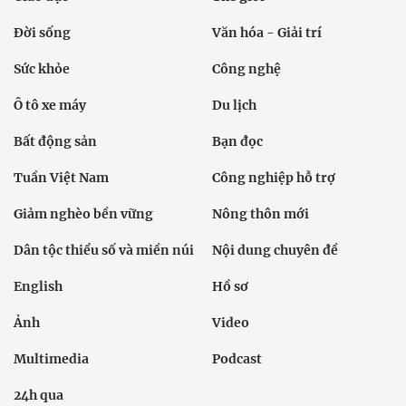
Đời sống
Văn hóa - Giải trí
Sức khỏe
Công nghệ
Ô tô xe máy
Du lịch
Bất động sản
Bạn đọc
Tuần Việt Nam
Công nghiệp hỗ trợ
Giảm nghèo bền vững
Nông thôn mới
Dân tộc thiểu số và miền núi
Nội dung chuyên đề
English
Hồ sơ
Ảnh
Video
Multimedia
Podcast
24h qua