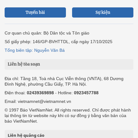
Tuyến bài
Sự kiện
Cơ quan chủ quản: Bộ Dân tộc và Tôn giáo
Số giấy phép: 146/GP-BVHTTDL, cấp ngày 17/10/2025
Tổng biên tập: Nguyễn Văn Bá
Liên hệ tòa soạn
Địa chỉ: Tầng 18, Toà nhà Cục Viễn thông (VNTA), 68 Dương
Đình Nghệ, phường Cầu Giấy, TP. Hà Nội.
Điện thoại:
02439369898
- Hotline:
0923457788
Email: vietnamnet@vietnamnet.vn
© 1997 Báo VietNamNet. All rights reserved. Chỉ được phát hành
lại thông tin từ website này khi có sự đồng ý bằng văn bản của
báo VietNamNet.
Liên hệ quảng cáo