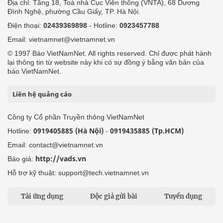
Địa chỉ: Tầng 18, Toà nhà Cục Viễn thông (VNTA), 68 Dương
Đình Nghệ, phường Cầu Giấy, TP. Hà Nội.
Điện thoại:
02439369898
- Hotline:
0923457788
Email: vietnamnet@vietnamnet.vn
© 1997 Báo VietNamNet. All rights reserved. Chỉ được phát hành
lại thông tin từ website này khi có sự đồng ý bằng văn bản của
báo VietNamNet.
Liên hệ quảng cáo
Công ty Cổ phần Truyền thông VietNamNet
0919405885 (Hà Nội)
0919435885 (Tp.HCM)
Hotline:
-
Email: contact@vietnamnet.vn
http://vads.vn
Báo giá:
Hỗ trợ kỹ thuật: support@tech.vietnamnet.vn
Tải ứng dụng
Độc giả gửi bài
Tuyển dụng