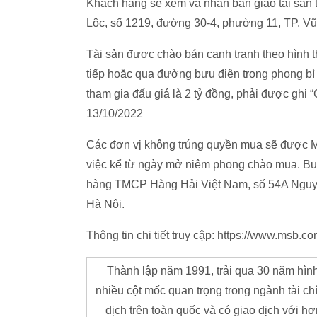
Khách hàng sẽ xem và nhận bàn giao tài sản 
Lộc, số 1219, đường 30-4, phường 11, TP. V
Tài sản được chào bán cạnh tranh theo hình th
tiếp hoặc qua đường bưu điện trong phong bì 
tham gia đấu giá là 2 tỷ đồng, phải được ghi
13/10/2022
Các đơn vị không trúng quyền mua sẽ được MS
việc kể từ ngày mở niêm phong chào mua. Bu
hàng TMCP Hàng Hải Việt Nam, số 54A Nguy
Hà Nội.
Thông tin chi tiết truy cập: https://www.msb.
Thành lập năm 1991, trải qua 30 năm hình
nhiều cột mốc quan trọng trong ngành tài c
dịch trên toàn quốc và có giao dịch với hơ