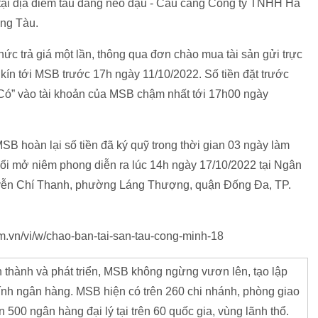
tại địa điểm tàu đang neo đậu - Cầu cảng Công ty TNHH Hà
ũng Tàu.
ức trả giá một lần, thông qua đơn chào mua tài sản gửi trực
kín tới MSB trước 17h ngày 11/10/2022. Số tiền đặt trước
 “Có” vào tài khoản của MSB chậm nhất tới 17h00 ngày
B hoàn lại số tiền đã ký quỹ trong thời gian 03 ngày làm
ổi mở niêm phong diễn ra lúc 14h ngày 17/10/2022 tại Ngân
ễn Chí Thanh, phường Láng Thượng, quận Đống Đa, TP.
com.vn/vi/w/chao-ban-tai-san-tau-cong-minh-18
 thành và phát triển, MSB không ngừng vươn lên, tạo lập
hính ngân hàng. MSB hiện có trên 260 chi nhánh, phòng giao
n 500 ngân hàng đại lý tại trên 60 quốc gia, vùng lãnh thổ.