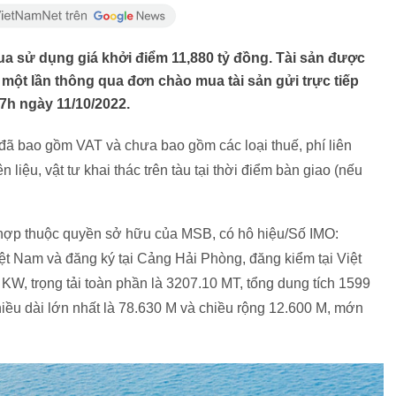
a sử dụng giá khởi điểm 11,880 tỷ đồng. Tài sản được
 một lần thông qua đơn chào mua tài sản gửi trực tiếp
7h ngày 11/10/2022.
đã bao gồm VAT và chưa bao gồm các loại thuế, phí liên
liệu, vật tư khai thác trên tàu tại thời điểm bàn giao (nếu
 hợp thuộc quyền sở hữu của MSB, có hô hiệu/Số IMO:
 Nam và đăng ký tại Cảng Hải Phòng, đăng kiểm tại Việt
KW, trọng tải toàn phần là 3207.10 MT, tổng dung tích 1599
hiều dài lớn nhất là 78.630 M và chiều rộng 12.600 M, mớn