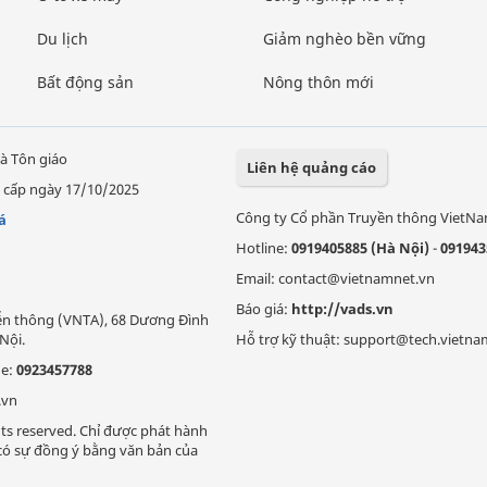
Du lịch
Giảm nghèo bền vững
Bất động sản
Nông thôn mới
à Tôn giáo
Liên hệ quảng cáo
 cấp ngày 17/10/2025
Công ty Cổ phần Truyền thông VietN
á
Hotline:
0919405885 (Hà Nội)
-
091943
Email: contact@vietnamnet.vn
Báo giá:
http://vads.vn
Viễn thông (VNTA), 68 Dương Đình
Nội.
Hỗ trợ kỹ thuật: support@tech.vietna
ne:
0923457788
.vn
ts reserved. Chỉ được phát hành
i có sự đồng ý bằng văn bản của