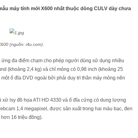
 mẫu máy tính mới X600 nhất thuộc dòng CULV dày chưa
600 (nguồn: i4u.com).
ảm ứng đa điểm chạm cho phép người dùng sử dụng nhiều
und (khoảng 2,4 kg) và chỉ mỏng có 0,98 inch (khoảng 25
 một ổ đĩa DVD ngoài bởi phải duy trì thân máy mỏng nên
bộ xử lsy đồ họa ATI HD 4330 và ổ đĩa cứng có dung lượng
ebcam 1,4 megapixel, được sản xuất trong hai màu bạc, đen
hơn 16 triệu đồng).