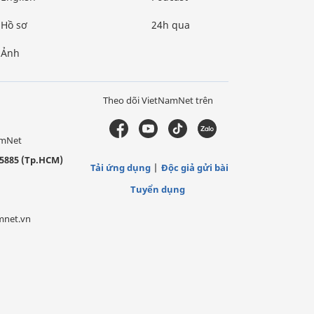
Hồ sơ
24h qua
Ảnh
Theo dõi VietNamNet trên
amNet
5885 (Tp.HCM)
Tải ứng dụng
Độc giả gửi bài
Tuyển dụng
mnet.vn