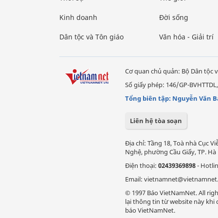
Kinh doanh
Đời sống
Dân tộc và Tôn giáo
Văn hóa - Giải trí
Cơ quan chủ quản: Bộ Dân tộc v
Số giấy phép: 146/GP-BVHTTDL,
Tổng biên tập: Nguyễn Văn B
Liên hệ tòa soạn
Địa chỉ: Tầng 18, Toà nhà Cục 
Nghệ, phường Cầu Giấy, TP. Hà 
Điện thoại:
02439369898
- Hotli
Email: vietnamnet@vietnamnet
© 1997 Báo VietNamNet. All righ
lại thông tin từ website này kh
báo VietNamNet.