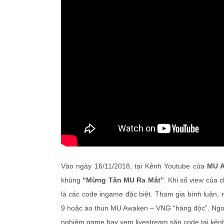
Vào ngày 16/11/2018, tại Kênh Youtube của
MU A
khủng
“Mừng Tân MU Ra Mắt”
. Khi số view của 
là các code ingame đặc biệt. Tham gia bình luận,
9 hoặc áo thun MU Awaken – VNG “hàng độc”. Ngoài
nghiệm game hay xem livestream săn code tại kên