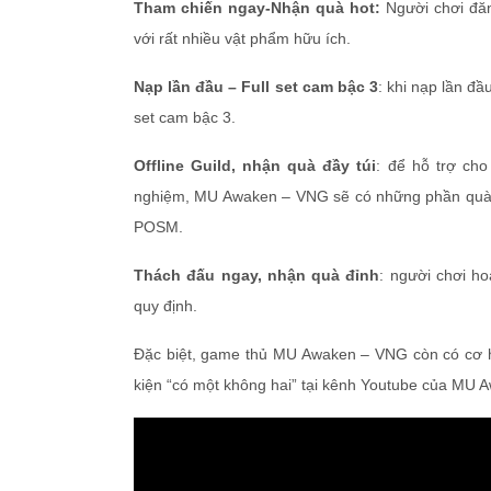
Tham chiến ngay-Nhận quà hot:
Người chơi đă
với rất nhiều vật phẩm hữu ích.
Nạp lần đầu – Full set cam bậc 3
: khi nạp lần đ
set cam bậc 3.
Offline Guild, nhận quà đầy túi
: để hỗ trợ ch
nghiệm, MU Awaken – VNG sẽ có những phần quà hỗ
POSM.
Thách đấu ngay, nhận quà đỉnh
: người chơi h
quy định.
Đặc biệt, game thủ MU Awaken – VNG còn có cơ h
kiện “có một không hai” tại kênh Youtube của MU