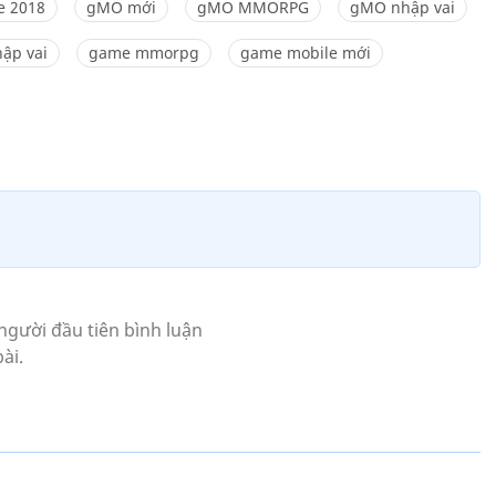
 2018
gMO mới
gMO MMORPG
gMO nhập vai
ập vai
game mmorpg
game mobile mới