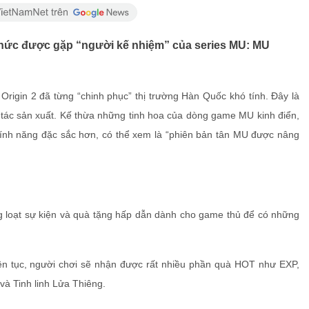
h thức được gặp “người kế nhiệm” của series MU: MU
rigin 2 đã từng “chinh phục” thị trường Hàn Quốc khó tính. Đây là
ác sản xuất. Kế thừa những tinh hoa của dòng game MU kinh điển,
ính năng đặc sắc hơn, có thể xem là “phiên bản tân MU được nâng
loạt sự kiện và quà tặng hấp dẫn dành cho game thủ để có những
iên tục, người chơi sẽ nhận được rất nhiều phần quà HOT như EXP,
à Tinh linh Lửa Thiêng.