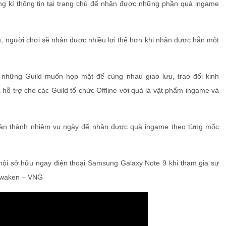
ng kí thông tin tại trang chủ để nhận được những phần quà ingame
ầu, người chơi sẽ nhận được nhiều lợi thế hơn khi nhận được hẳn một
o những Guild muốn họp mặt để cùng nhau giao lưu, trao đổi kinh
 trợ cho các Guild tổ chức Offline với quà là vật phẩm ingame và
oàn thành nhiệm vụ ngày để nhận được quà ingame theo từng mốc
ội sở hữu ngay điện thoại Samsung Galaxy Note 9 khi tham gia sự
 Awaken – VNG