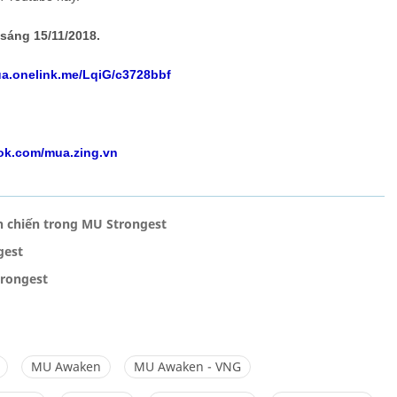
sáng 15/11/2018.
ua.onelink.me/LqiG/c3728bbf
ok.com/mua.zing.vn
 chiến trong MU Strongest
gest
trongest
MU Awaken
MU Awaken - VNG