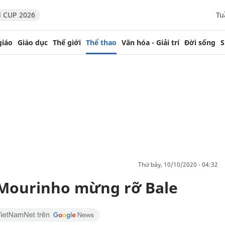
 CUP 2026
Tu
giáo
Giáo dục
Thế giới
Thể thao
Văn hóa - Giải trí
Đời sống
S
thứ bảy, 10/10/2020 - 04:32
 Mourinho mừng rỡ Bale