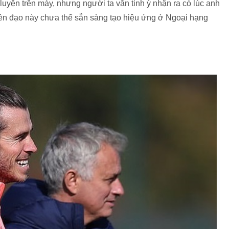
luyện trên máy, nhưng người ta vẫn tinh ý nhận ra có lúc anh
tiền đạo này chưa thể sẵn sàng tạo hiệu ứng ở Ngoại hạng