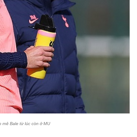
 mê Bale từ lúc còn ở MU