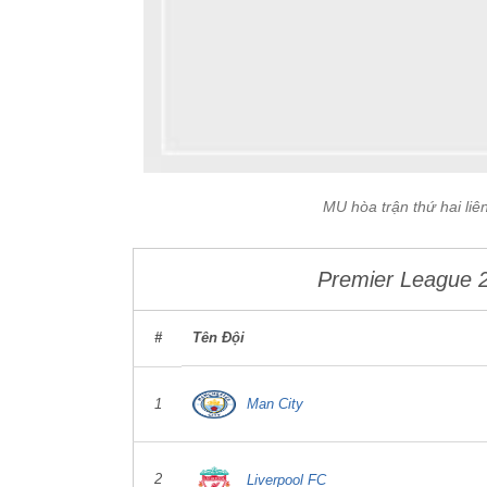
MU hòa trận thứ hai liê
Premier League 
#
Tên Đội
Man City
1
2
Liverpool FC