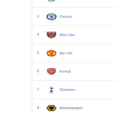
3
Chelsea
4
West Ham
5
Man Utd
6
Arsenal
7
Tottenham
8
Wolverhampton