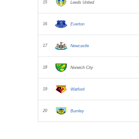
15
Leeds United
16
Everton
17
Newcastle
18
Norwich City
19
Watford
20
Burnley