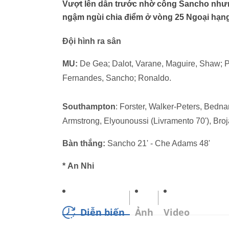
Vượt lên dẫn trước nhờ công Sancho nhưn
ngậm ngùi chia điểm ở vòng 25 Ngoại hạn
Đội hình ra sân
MU:
De Gea; Dalot, Varane, Maguire, Shaw; P
Fernandes, Sancho; Ronaldo.
Southampton
: Forster, Walker-Peters, Bedn
Armstrong, Elyounoussi (Livramento 70'), Broj
Bàn thắng:
Sancho 21' - Che Adams 48'
* An Nhi
Diễn biến
Ảnh
Video