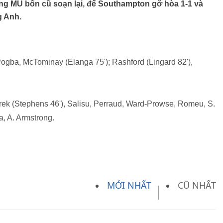
g MU bổn cũ soạn lại, để Southampton gỡ hòa 1-1 và
g Anh.
ogba, McTominay (Elanga 75'); Rashford (Lingard 82'),
arek (Stephens 46'), Salisu, Perraud, Ward-Prowse, Romeu, S.
a, A. Armstrong.
MỚI NHẤT
CŨ NHẤT