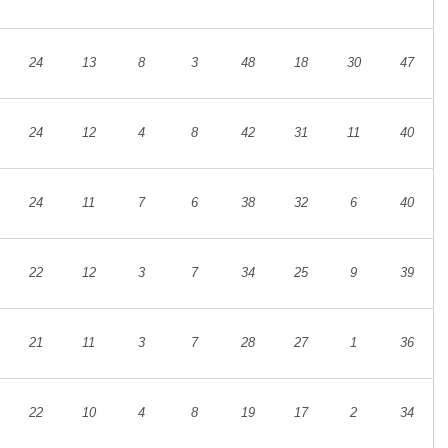
24
13
8
3
48
18
30
47
24
12
4
8
42
31
11
40
24
11
7
6
38
32
6
40
22
12
3
7
34
25
9
39
21
11
3
7
28
27
1
36
22
10
4
8
19
17
2
34