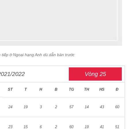
n tiếp ở Ngoại hạng Anh dù dẫn bàn trước
2021/2022
Vòng 25
ST
T
H
B
TG
TH
HS
Đ
24
19
3
2
57
14
43
60
23
15
6
2
60
19
41
51