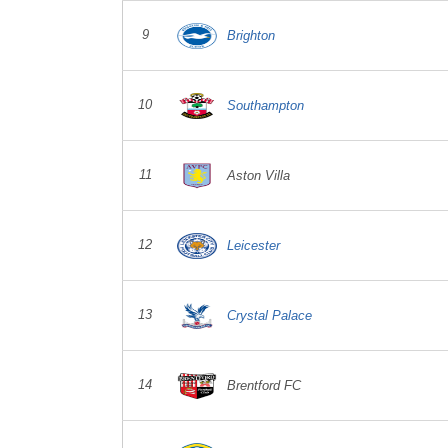
9
Brighton
10
Southampton
11
Aston Villa
12
Leicester
13
Crystal Palace
14
Brentford FC