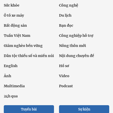
Sức khỏe
Công nghệ
Ô tô xe máy
Du lịch
Bất động sản
Bạn đọc
Tuần Việt Nam
Công nghiệp hỗ trợ
Giảm nghèo bền vững
Nông thôn mới
Dân tộc thiểu số và miền núi
Nội dung chuyên đề
English
Hồ sơ
Ảnh
Video
Multimedia
Podcast
24h qua
Tuyến bài
Sự kiện