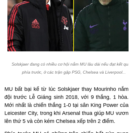
Solskjaer đang có nhiều cơ hội nắm MU lâu dài nếu đạt kết quả t
phía trước, ở các trận gặp PSG, Chelsea và Liverpool...
MU bất bại kể từ lúc Solskjaer thay Mourinho nắm
đội trước Lễ Giáng sinh 2018, với 9 thắng, 1 hòa.
Mới nhất là chiến thắng 1-0 tại sân King Power của
Leicester City, trong khi Arsenal thua giúp MU vươn
lên thứ 5 và còn kém Chelsea xếp trên 2 điểm.