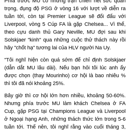
Phía trước MU có những trận chiến hết sức quan
trọng, đụng độ PSG ở vòng 16 với lượt về diễn ra
tuần tới, còn tại Premier League sẽ đối đấu với
Liverpool, vòng 5 Cúp FA là gặp Chelsea... Vì thế,
theo cựu danh thủ Gary Neville, MU đợi sau khi
Solskjaer "kinh" qua những cuộc thử thách này rồi
hãy "chốt hạ" tương lai của HLV người Na Uy.
"Tôi nghĩ hiện còn quá sớm để chỉ định Solskjaer
(dẫn dắt MU lâu dài). Nếu bạn hỏi tôi lúc anh ấy
được chọn (thay Mourinho) cơ hội là bao nhiêu %
thì tôi đã nói khoảng 25%.
Bây giờ thì cơ hội lớn hơn nhiều, khoảng 50-60%.
Nhưng phía trước MU làm khách Chelsea ở FA
Cup, gặp PSG tại Champions League và Liverpool
ở Ngoại hạng Anh, những thách thức lớn trong 5-6
tuần tới. Thế nên, tôi nghĩ rằng vào cuối tháng 3,