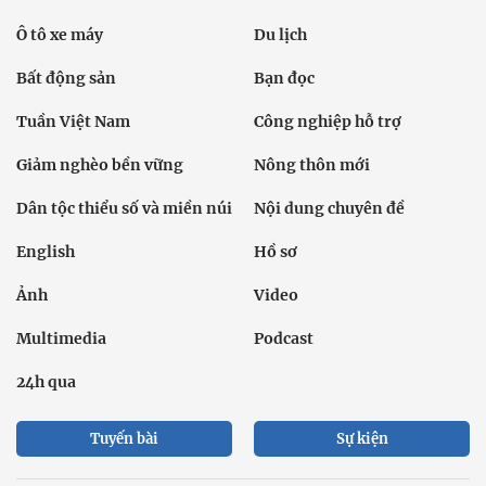
Ô tô xe máy
Du lịch
Bất động sản
Bạn đọc
Tuần Việt Nam
Công nghiệp hỗ trợ
Giảm nghèo bền vững
Nông thôn mới
Dân tộc thiểu số và miền núi
Nội dung chuyên đề
English
Hồ sơ
Ảnh
Video
Multimedia
Podcast
24h qua
Tuyến bài
Sự kiện