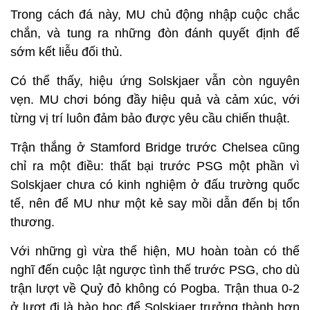
Trong cách đá này, MU chủ động nhập cuộc chắc
chắn, và tung ra những đòn đánh quyết định để
sớm kết liễu đối thủ.
Có thể thấy, hiệu ứng Solskjaer vẫn còn nguyên
vẹn. MU chơi bóng đầy hiệu quả và cảm xúc, với
từng vị trí luôn đảm bảo được yêu cầu chiến thuật.
Trận thắng ở Stamford Bridge trước Chelsea cũng
chỉ ra một điều: thất bại trước PSG một phần vì
Solskjaer chưa có kinh nghiệm ở đấu trường quốc
tế, nên để MU như một kẻ say mồi dẫn đến bị tổn
thương.
Với những gì vừa thể hiện, MU hoàn toàn có thể
nghĩ đến cuộc lật ngược tình thế trước PSG, cho dù
trận lượt về Quỷ đỏ không có Pogba. Trận thua 0-2
ở lượt đi là bào học để Solskjaer trưởng thành hơn