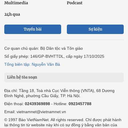
Multimedia
Podcast
24h qua
Tuyến bài
Sự kiện
Cơ quan chủ quản: Bộ Dân tộc và Tôn giáo
Số giấy phép: 146/GP-BVHTTDL, cấp ngày 17/10/2025
Tổng biên tập: Nguyễn Văn Bá
Liên hệ tòa soạn
Địa chỉ: Tầng 18, Toà nhà Cục Viễn thông (VNTA), 68 Dương
Đình Nghệ, phường Cầu Giấy, TP. Hà Nội.
Điện thoại:
02439369898
- Hotline:
0923457788
Email: vietnamnet@vietnamnet.vn
© 1997 Báo VietNamNet. All rights reserved. Chỉ được phát hành
lại thông tin từ website này khi có sự đồng ý bằng văn bản của