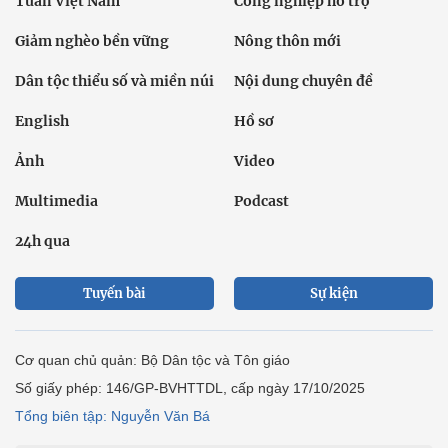
Tuần Việt Nam
Công nghiệp hỗ trợ
Giảm nghèo bền vững
Nông thôn mới
Dân tộc thiểu số và miền núi
Nội dung chuyên đề
English
Hồ sơ
Ảnh
Video
Multimedia
Podcast
24h qua
Tuyến bài
Sự kiện
Cơ quan chủ quản: Bộ Dân tộc và Tôn giáo
Số giấy phép: 146/GP-BVHTTDL, cấp ngày 17/10/2025
Tổng biên tập: Nguyễn Văn Bá