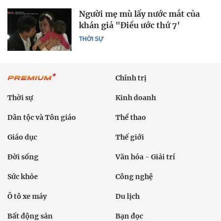
Người mẹ mù lấy nước mắt của
khán giả "Điều ước thứ 7'
THỜI SỰ
Chính trị
Thời sự
Kinh doanh
Dân tộc và Tôn giáo
Thể thao
Giáo dục
Thế giới
Đời sống
Văn hóa - Giải trí
Sức khỏe
Công nghệ
Ô tô xe máy
Du lịch
Bất động sản
Bạn đọc