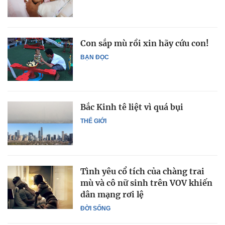
Con sắp mù rồi xin hãy cứu con!
BẠN ĐỌC
Bắc Kinh tê liệt vì quá bụi
THẾ GIỚI
Tình yêu cổ tích của chàng trai
mù và cô nữ sinh trên VOV khiến
dân mạng rơi lệ
ĐỜI SỐNG