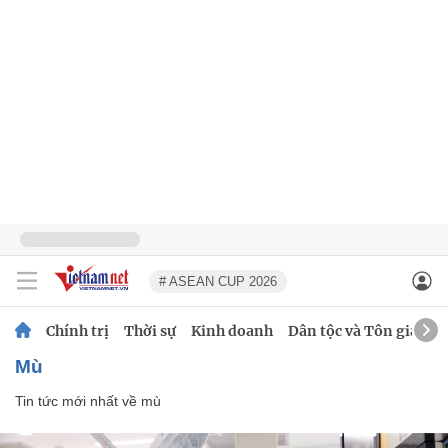
# ASEAN CUP 2026
Chính trị
Thời sự
Kinh doanh
Dân tộc và Tôn giáo
mù
Tin tức mới nhất về
mù