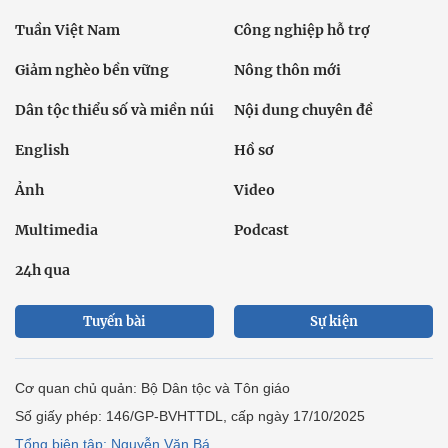
Tuần Việt Nam
Công nghiệp hỗ trợ
Giảm nghèo bền vững
Nông thôn mới
Dân tộc thiểu số và miền núi
Nội dung chuyên đề
English
Hồ sơ
Ảnh
Video
Multimedia
Podcast
24h qua
Tuyến bài
Sự kiện
Cơ quan chủ quản: Bộ Dân tộc và Tôn giáo
Số giấy phép: 146/GP-BVHTTDL, cấp ngày 17/10/2025
Tổng biên tập: Nguyễn Văn Bá