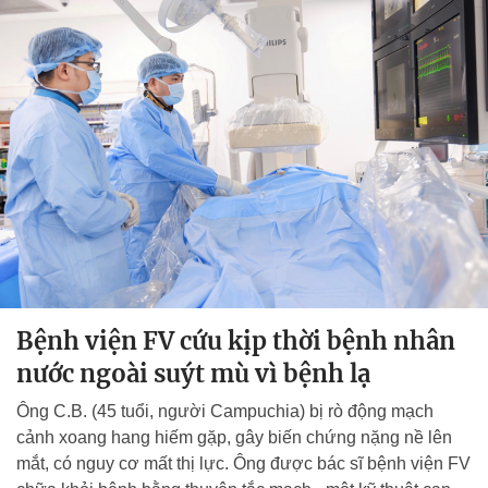
Bệnh viện FV cứu kịp thời bệnh nhân
nước ngoài suýt mù vì bệnh lạ
Ông C.B. (45 tuổi, người Campuchia) bị rò động mạch
cảnh xoang hang hiếm gặp, gây biến chứng nặng nề lên
mắt, có nguy cơ mất thị lực. Ông được bác sĩ bệnh viện FV