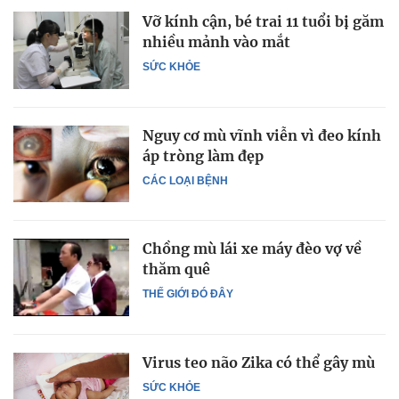
Vỡ kính cận, bé trai 11 tuổi bị găm
nhiều mảnh vào mắt
SỨC KHỎE
Nguy cơ mù vĩnh viễn vì đeo kính
áp tròng làm đẹp
CÁC LOẠI BỆNH
Chồng mù lái xe máy đèo vợ về
thăm quê
THẾ GIỚI ĐÓ ĐÂY
Virus teo não Zika có thể gây mù
SỨC KHỎE