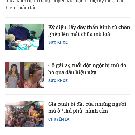
chữa khỏi bệnh bằng thuyên tắc mạch - một kỹ thuật can
thiệp ít xâm lấn.
Kỳ diệu, lấy dây thần kinh từ chân
ghép lên mắt chữa mù loà
SỨC KHỎE
Cô gái 24 tuổi đột ngột bị mù do
bỏ qua dấu hiệu này
SỨC KHỎE
Gia cảnh bi đát của những người
mù ở 'thủ phủ' hành tím
CHUYỆN LẠ