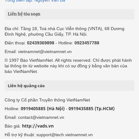
Tổng biên tập: Nguyễn Văn Bá
Liên hệ tòa soạn
Địa chỉ: Tầng 18, Toà nhà Cục Viễn thông (VNTA), 68 Dương
Đình Nghệ, phường Cầu Giấy, TP. Hà Nội.
Điện thoại:
02439369898
- Hotline:
0923457788
Email: vietnamnet@vietnamnet.vn
© 1997 Báo VietNamNet. All rights reserved. Chỉ được phát hành
lại thông tin từ website này khi có sự đồng ý bằng văn bản của
báo VietNamNet.
Liên hệ quảng cáo
Công ty Cổ phần Truyền thông VietNamNet
0919405885 (Hà Nội)
0919435885 (Tp.HCM)
Hotline:
-
Email: contact@vietnamnet.vn
http://vads.vn
Báo giá:
Hỗ trợ kỹ thuật: support@tech.vietnamnet.vn