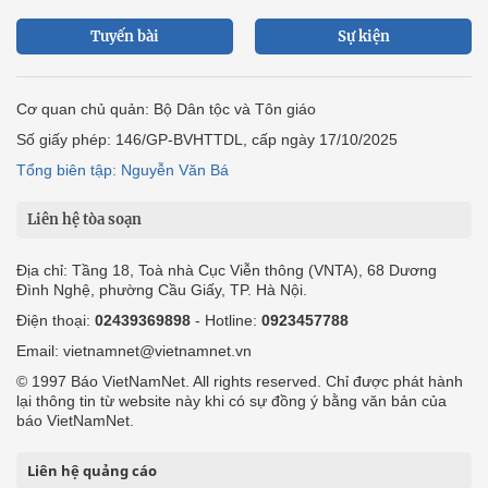
Tuyến bài
Sự kiện
Cơ quan chủ quản: Bộ Dân tộc và Tôn giáo
Số giấy phép: 146/GP-BVHTTDL, cấp ngày 17/10/2025
Tổng biên tập: Nguyễn Văn Bá
Liên hệ tòa soạn
Địa chỉ: Tầng 18, Toà nhà Cục Viễn thông (VNTA), 68 Dương
Đình Nghệ, phường Cầu Giấy, TP. Hà Nội.
Điện thoại:
02439369898
- Hotline:
0923457788
Email: vietnamnet@vietnamnet.vn
© 1997 Báo VietNamNet. All rights reserved. Chỉ được phát hành
lại thông tin từ website này khi có sự đồng ý bằng văn bản của
báo VietNamNet.
Liên hệ quảng cáo