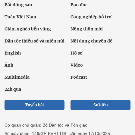
Bất động sản
Bạn đọc
Tuần Việt Nam
Công nghiệp hỗ trợ
Giảm nghèo bền vững
Nông thôn mới
Dân tộc thiểu số và miền núi
Nội dung chuyên đề
English
Hồ sơ
Ảnh
Video
Multimedia
Podcast
24h qua
Tuyến bài
Sự kiện
Cơ quan chủ quản: Bộ Dân tộc và Tôn giáo
Số giấy phép: 146/GP-BVHTTDL, cấp ngày 17/10/2025