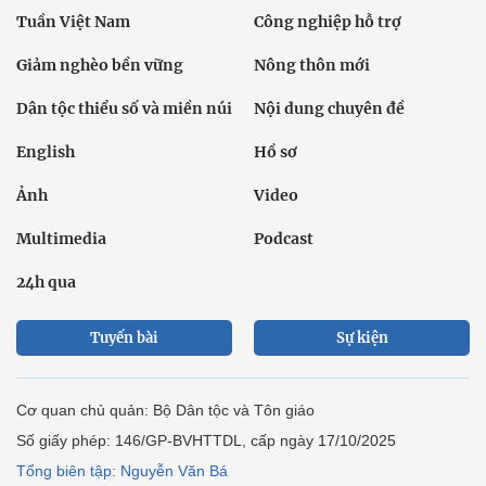
Tuần Việt Nam
Công nghiệp hỗ trợ
Giảm nghèo bền vững
Nông thôn mới
Dân tộc thiểu số và miền núi
Nội dung chuyên đề
English
Hồ sơ
Ảnh
Video
Multimedia
Podcast
24h qua
Tuyến bài
Sự kiện
Cơ quan chủ quản: Bộ Dân tộc và Tôn giáo
Số giấy phép: 146/GP-BVHTTDL, cấp ngày 17/10/2025
Tổng biên tập: Nguyễn Văn Bá