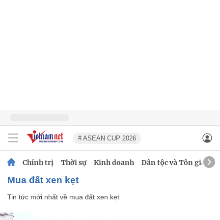
# ASEAN CUP 2026
Chính trị
Thời sự
Kinh doanh
Dân tộc và Tôn giáo
mua đất xen kẹt
Tin tức mới nhất về
mua đất xen kẹt