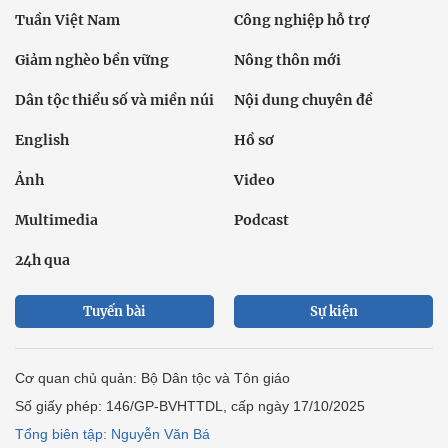
Tuần Việt Nam
Công nghiệp hỗ trợ
Giảm nghèo bền vững
Nông thôn mới
Dân tộc thiểu số và miền núi
Nội dung chuyên đề
English
Hồ sơ
Ảnh
Video
Multimedia
Podcast
24h qua
Tuyến bài
Sự kiện
Cơ quan chủ quản: Bộ Dân tộc và Tôn giáo
Số giấy phép: 146/GP-BVHTTDL, cấp ngày 17/10/2025
Tổng biên tập: Nguyễn Văn Bá