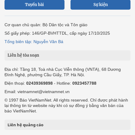
Tuyến bài
Sự kiện
Cơ quan chủ quản: Bộ Dân tộc và Tôn giáo
Số giấy phép: 146/GP-BVHTTDL, cấp ngày 17/10/2025
Tổng biên tập: Nguyễn Văn Bá
Liên hệ tòa soạn
Địa chỉ: Tầng 18, Toà nhà Cục Viễn thông (VNTA), 68 Dương
Đình Nghệ, phường Cầu Giấy, TP. Hà Nội.
Điện thoại:
02439369898
- Hotline:
0923457788
Email: vietnamnet@vietnamnet.vn
© 1997 Báo VietNamNet. All rights reserved. Chỉ được phát hành
lại thông tin từ website này khi có sự đồng ý bằng văn bản của
báo VietNamNet.
Liên hệ quảng cáo