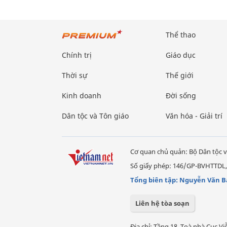
Thể thao
Chính trị
Giáo dục
Thời sự
Thế giới
Kinh doanh
Đời sống
Dân tộc và Tôn giáo
Văn hóa - Giải trí
Cơ quan chủ quản: Bộ Dân tộc v
Số giấy phép: 146/GP-BVHTTDL,
Tổng biên tập: Nguyễn Văn B
Liên hệ tòa soạn
Địa chỉ: Tầng 18, Toà nhà Cục 