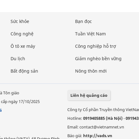
Sức khỏe
Bạn đọc
Công nghệ
Tuần Việt Nam
Ô tô xe máy
Công nghiệp hỗ trợ
Du lịch
Giảm nghèo bền vững
Bất động sản
Nông thôn mới
à Tôn giáo
Liên hệ quảng cáo
 cấp ngày 17/10/2025
Công ty Cổ phần Truyền thông VietN
á
Hotline:
0919405885 (Hà Nội)
-
091943
Email: contact@vietnamnet.vn
Báo giá:
http://vads.vn
Viễn thông (VNTA), 68 Dương Đình