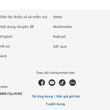
Dân tộc thiểu số và miền núi
Video
Nội dung chuyên đề
Multimedia
English
Podcast
Hồ sơ
24h qua
Ảnh
Theo dõi VietNamNet trên
amNet
5885 (Tp.HCM)
Tải ứng dụng
Độc giả gửi bài
Tuyển dụng