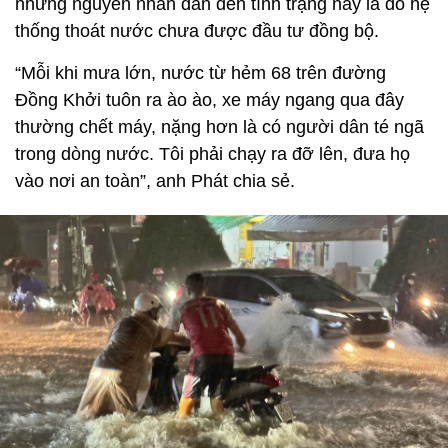
nhưng nguyên nhân dẫn đến tình trạng này là do hệ
thống thoát nước chưa được đầu tư đồng bộ.
“Mỗi khi mưa lớn, nước từ hẻm 68 trên đường
Đồng Khởi tuôn ra ào ào, xe máy ngang qua đây
thường chết máy, nặng hơn là có người dân té ngã
trong dòng nước. Tôi phải chạy ra đỡ lên, đưa họ
vào nơi an toàn”, anh Phát chia sẻ.